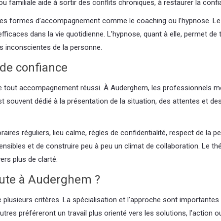
ou familiale aide à sortir des conflits chroniques, à restaurer la co
es formes d’accompagnement comme le coaching ou l’hypnose. Le co
fficaces dans la vie quotidienne. L’hypnose, quant à elle, permet de 
s inconscientes de la personne.
 de confiance
 de tout accompagnement réussi. À Auderghem, les professionnels mett
 souvent dédié à la présentation de la situation, des attentes et des 
ires réguliers, lieu calme, règles de confidentialité, respect de la p
ensibles et de construire peu à peu un climat de collaboration. Le th
rs plus de clarté.
eute à Auderghem ?
 plusieurs critères. La spécialisation et l’approche sont importante
utres préféreront un travail plus orienté vers les solutions, l’action o