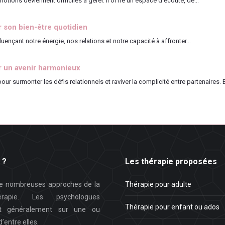
tions deviennent difficiles à gérer. Il offre un espace d’écoute, de...
r son bien-être quotidien
luençant notre énergie, nos relations et notre capacité à affronter...
ur un avenir harmonieux
 surmonter les défis relationnels et raviver la complicité entre partenaires. El
 ?
Les thérapie proposées
 de nombreuses approches de la
Thérapie pour adulte
hérapie. Les psychologues
Thérapie pour enfant ou ados
nt généralement sur une ou
d’entre elles.