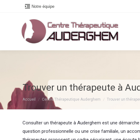
Notre équipe
Trouver un thérapeute à A
Vous êtes ici :
Accueil
Centre Thérapeutique Auderghem
Trouver un thérap
Consulter un thérapeute à Auderghem est une démarche impo
question professionnelle ou une crise familiale, un ac
thérapeutes proposent un cadre sécurisant, une écoute bi