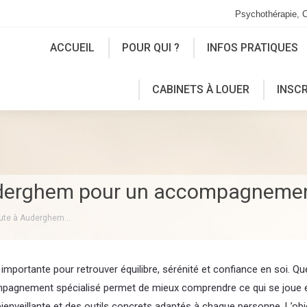
Psychothérapie, 
ACCUEIL
POUR QUI ?
INFOS PRATIQUES
CABINETS À LOUER
INSC
uderghem pour un accompagnemen
eute à Auderghem…
rtante pour retrouver équilibre, sérénité et confiance en soi. Que l
compagnement spécialisé permet de mieux comprendre ce qui se joue 
enveillante et des outils concrets adaptés à chaque personne. L’obje