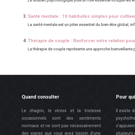
Le soutien psychologique joue un rôle essentiel lorsque les émo
Santé mentale : 10 habitudes simples pour cultive
La santé mentale est un pilier essentiel du bien-être global, inf
Thérapie de couple : Renforcer votre relation po
La thérapie de couple représente une approche bienveillante pour
Quand consulter
Pour qui
Le chagrin, le stress et la tristesse
Il existe
occasionnels sont des sentiments
psychot
normaux et ne sont pas nécessairement
s’appuie
des signes que vous avez besoin d’une
plusieurs 