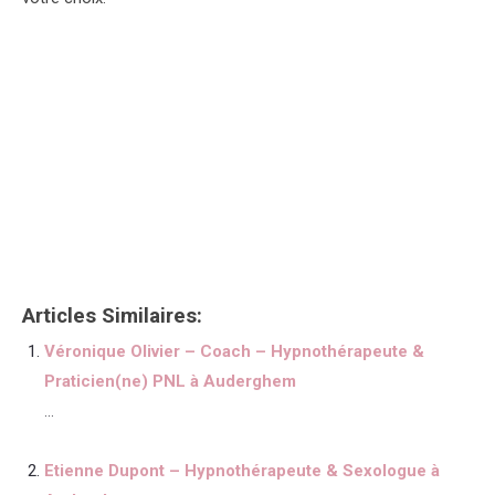
Psychologue Auderghem tout d’abord, ainsi, notamment.
Inscription professionnel
Inscription professionnel
Inscription professionnel
Et, de
même que, sans compter que, ainsi que, ensuite, voire,
d’ailleurs, encore, de plus, quant à, non seulement, mais
encore, de surcroît, en outre
Articles Similaires:
Véronique Olivier – Coach – Hypnothérapeute &
Praticien(ne) PNL à Auderghem
...
Etienne Dupont – Hypnothérapeute & Sexologue à